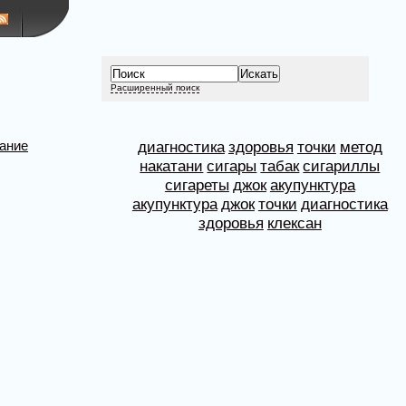
Расширенный поиск
ание
диагностика
здоровья
точки
метод
накатани
сигары
табак
сигариллы
сигареты
джок
акупунктура
акупунктура
джок
точки
диагностика
здоровья
клексан