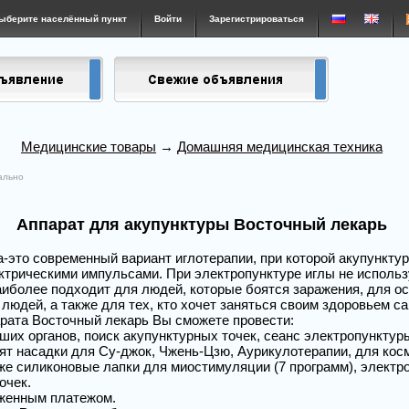
ыберите населённый пункт
Войти
Зарегистрироваться
Медицинские товары
→
Домашняя медицинская техника
ально
Аппарат для акупунктуры Восточный лекарь
-это современный вариант иглотерапии, при которой акупункту
трическими импульсами. При электропунктуре иглы не использ
иболее подходит для людей, которые боятся заражения, для о
людей, а также для тех, кто хочет заняться своим здоровьем с
рата Восточный лекарь Вы сможете провести:
ших органов, поиск акупунктурных точек, сеанс электропунктур
ят насадки для Су-джок, Чжень-Цзю, Аурикулотерапии, для кос
 же силиконовые лапки для миостимуляции (7 программ), электр
очек.
женным платежом.