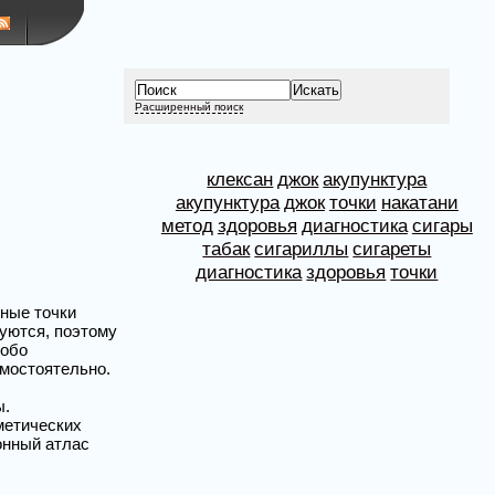
Расширенный поиск
клексан
джок
акупунктура
акупунктура
джок
точки
накатани
метод
здоровья
диагностика
сигары
табак
сигариллы
сигареты
диагностика
здоровья
точки
рные точки
уются, поэтому
собо
амостоятельно.
ы.
метических
онный атлас