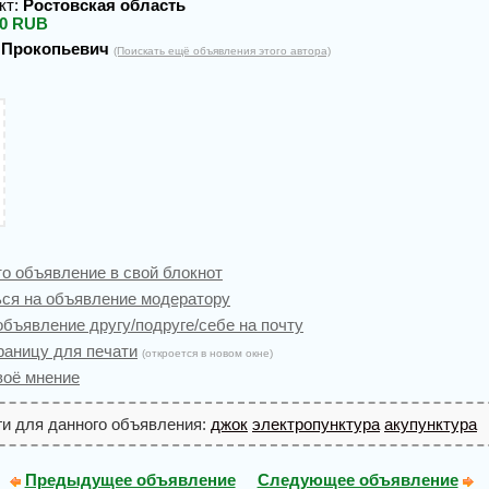
кт:
Ростовская область
00 RUB
 Прокопьевич
(Поискать ещё объявления этого автора)
то объявление в свой блокнот
ся на объявление модератору
бъявление другу/подруге/себе на почту
раницу для печати
(откроется в новом окне)
воё мнение
ги для данного объявления:
джок
электропунктура
акупунктура
Предыдущее объявление
Следующее объявление