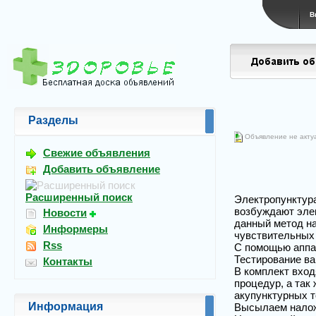
В
Разделы
Объявление не акту
Свежие объявления
Добавить объявление
Расширенный поиск
Электропунктура
возбуждают элек
Новости
данный метод на
Информеры
чувствительных 
Rss
С помощью аппа
Тестирование ва
Контакты
В комплект вход
процедур, а так
акупунктурных т
Информация
Высылаем нало