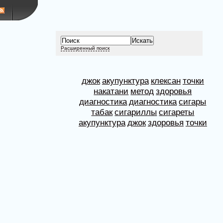
Расширенный поиск
джок
акупунктура
клексан
точки
накатани
метод
здоровья
диагностика
диагностика
сигары
табак
сигариллы
сигареты
акупунктура
джок
здоровья
точки