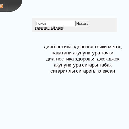
Расширенный поиск
диагностика
здоровья
точки
метод
накатани
акупунктура
точки
диагностика
здоровья
джок
джок
акупунктура
сигары
табак
сигариллы
сигареты
клексан